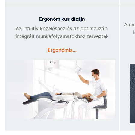
Ergonómikus dizájn
A me
Az intuitív kezeléshez és az optimalizált,
integrált munkafolyamatokhoz tervezték
Ergonómia…