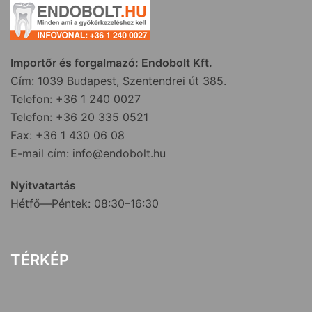
Importőr és forgalmazó: Endobolt Kft.
Cím: 1039 Budapest, Szentendrei út 385.
Telefon: +36 1 240 0027
Telefon: +36 20 335 0521
Fax: +36 1 430 06 08
E-mail cím: info@endobolt.hu
Nyitvatartás
Hétfő—Péntek: 08:30–16:30
TÉRKÉP