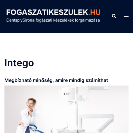
Skip
to
Search
Tog
content
men
Intego
Megbízható minőség, amire mindig számíthat